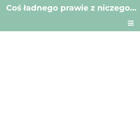
Coś ładnego prawie z niczego…
Mój mały kącik w Sieci.