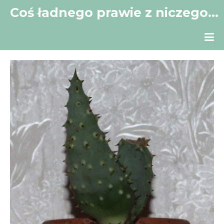
Coś ładnego prawie z niczego…
Mój mały kącik w Sieci.