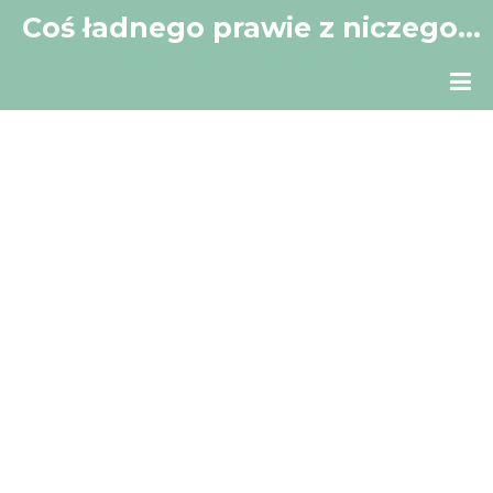
Coś ładnego prawie z niczego…
Mój mały kącik w Sieci.