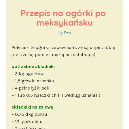
Przepis na ogórki po 
meksykańsku
by
Ewa
Polecam te ogórki, zapewniam, że są super, robię
już trzecią porcję i raczej nie ostatnią…:)
potrzebne składniki
– 3 kg ogórków
– 1,5 główki czosnku
– 4 pełne łyżki soli
– 1 lub 0,5 łyżeczki chili ( według uznania )
składniki na zalewę
– 0,75 dkg cukru
– 12 łyżek oleju
– 2 szklanki octu