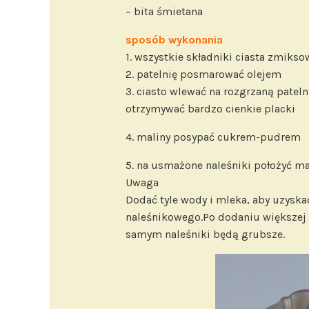
– bita śmietana
sposób wykonania
1. wszystkie składniki ciasta zmikso
2. patelnię posmarować olejem
3. ciasto wlewać na rozgrzaną pateln
otrzymywać bardzo cienkie placki
4. maliny posypać cukrem-pudrem
5. na usmażone naleśniki położyć ma
Uwaga
Dodać tyle wody i mleka, aby uzyska
naleśnikowego.Po dodaniu większej i
samym naleśniki będą grubsze.