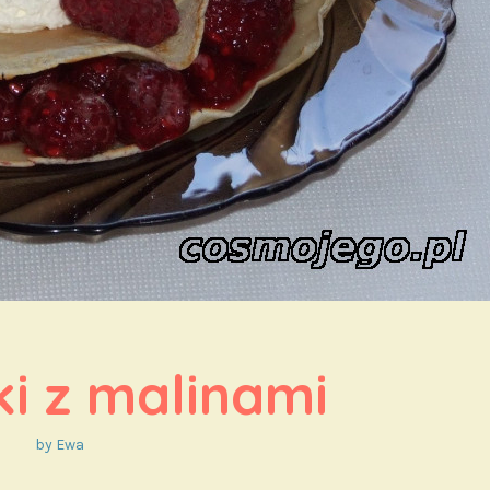
ki z malinami
by
Ewa