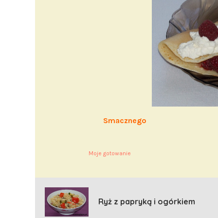
Smacznego
Moje gotowanie
Ryż z papryką i ogórkiem