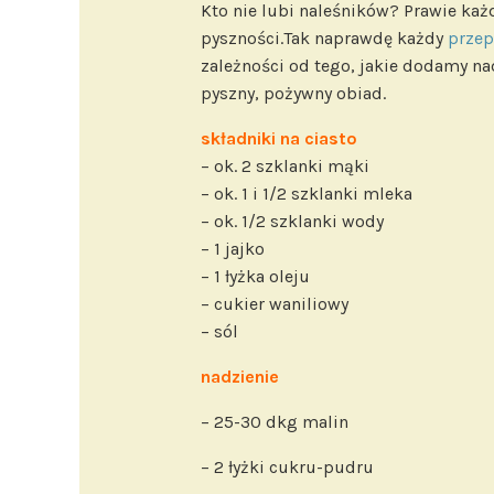
Kto nie lubi naleśników? Prawie każd
pyszności.Tak naprawdę każdy
przep
zależności od tego, jakie dodamy nad
pyszny, pożywny obiad.
składniki na ciasto
– ok. 2 szklanki mąki
– ok. 1 i 1/2 szklanki mleka
– ok. 1/2 szklanki wody
– 1 jajko
– 1 łyżka oleju
– cukier waniliowy
– sól
nadzienie
– 25-30 dkg malin
– 2 łyżki cukru-pudru