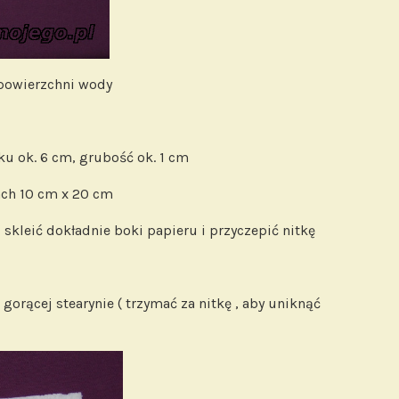
 powierzchni wody
ku ok. 6 cm, grubość ok. 1 cm
ach 10 cm x 20 cm
 skleić dokładnie boki papieru i przyczepić nitkę
gorącej stearynie ( trzymać za nitkę , aby uniknąć