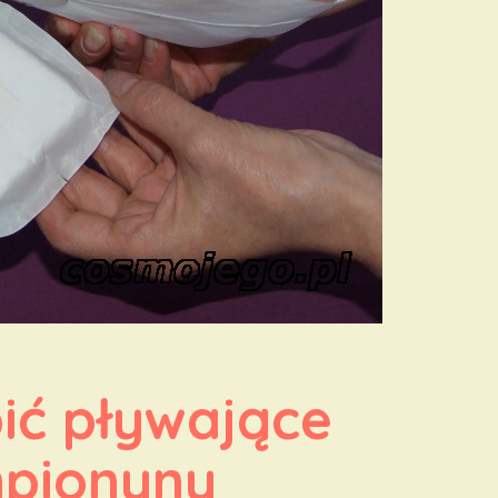
ić pływające 
pionyny