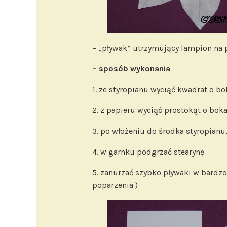
– „pływak” utrzymujący lampion na
– sposób wykonania
1. ze styropianu wyciąć kwadrat o bo
2. z papieru wyciąć prostokąt o bok
3. po włożeniu do środka styropianu,
4. w garnku podgrzać stearynę
5. zanurzać szybko pływaki w bardzo 
poparzenia )