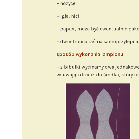
– nożyce
– igła, nici
– papier, może być ewentualnie pak
– dwustronna taśma samoprzylepna
sposób wykonania lampionu
– z bibułki wycinamy dwa jednakowe e
wsuwając drucik do środka, który u