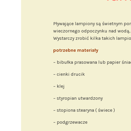
Pływające lampiony są świetnym po
wieczornego odpoczynku nad wodą, 
Wystarczy zrobić kilka takich lampio
potrzebne materiały
– bibułka prasowana lub papier śni
– cienki drucik
– klej
– styropian utwardzony
– stopiona stearyna ( świece )
– podgrzewacze