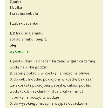
3 jajka
1 bułka
1 średnia cebula
1 ząbek czosnku
1/2 łyżki majeranku
sól do smaku, pieprz
olej
wykonanie
1. pestki dyni i słonecznika zalać w garnku zimną
wodą na kilka godzin
2. cebulę pokroić w kostkę i smażyć na oliwie
3. do cebuli dodać pokrojony w kostkę bakłażan
(ze skórką) i pokrojoną paprykę, całość podlać
wodą (ok.1/4 szklanki) i dusić kilka minut
4. bułkę namoczyć w wodzie
5. do wysokiego naczynia wsypać odcedzone