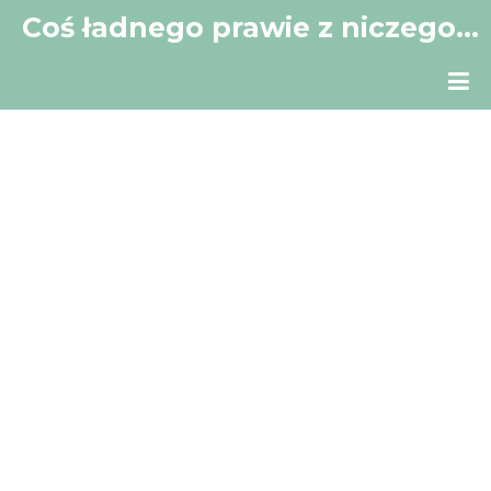
Coś ładnego prawie z niczego…
Mój mały kącik w Sieci.