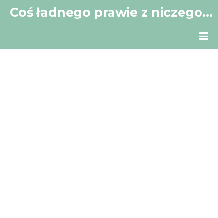
Coś ładnego prawie z niczego…
Mój mały kącik w Sieci.