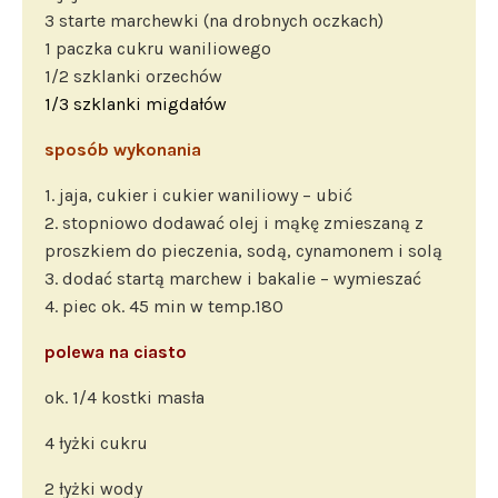
3 starte marchewki (na drobnych oczkach)
1 paczka cukru waniliowego
1/2 szklanki orzechów
1/3 szklanki migdałów
sposób wykonania
1. jaja, cukier i cukier waniliowy – ubić
2. stopniowo dodawać olej i mąkę zmieszaną z
proszkiem do pieczenia, sodą, cynamonem i solą
3. dodać startą marchew i bakalie – wymieszać
4. piec ok. 45 min w temp.180
polewa na ciasto
ok. 1/4 kostki masła
4 łyżki cukru
2 łyżki wody