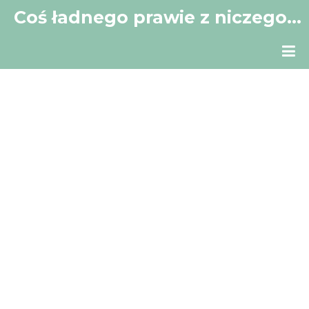
Coś ładnego prawie z niczego…
Mój mały kącik w Sieci.