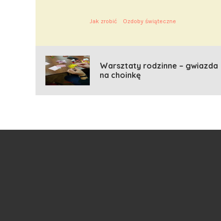
Jak zrobić
Ozdoby świąteczne
Warsztaty rodzinne – gwiazda
na choinkę