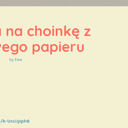
na choinkę z 
wego papieru
by
Ewa
e/k-UcUJyiph8